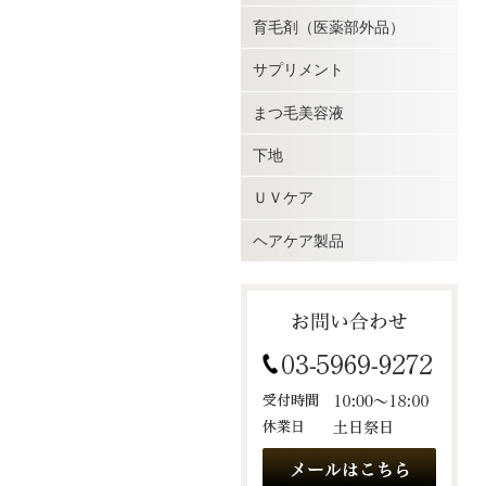
育毛剤（医薬部外品）
サプリメント
まつ毛美容液
下地
ＵＶケア
ヘアケア製品