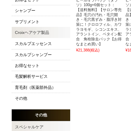
ピールオフパック（タラ
ピ
ソ）100g×6個セット：
ソ
【送料無料】【サロン専売
【
シャンプー
品】毛穴の汚れ・毛穴開
品
き・毛穴黒ずみ・脂浮き対
き
サプリメント
策に！クロロフィル、カワ
策
ラヨモギ、シコンエキス、
ラ
Croixヘアケア製品
アラントイン、ベタイン配
ア
合 角栓除去パック【お得
合
スカルプエッセンス
なまとめ買い】
な
¥21,388
(税込)
¥1
スカルプシャンプー
お得なセット
毛髪解析サービス
育毛剤（医薬部外品）
その他
その他
スペシャルケア