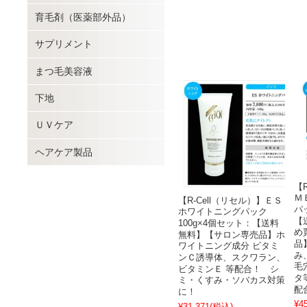
育毛剤（医薬部外品）
サプリメント
まつ毛美容液
下地
ＵＶケア
ヘアケア製品
【
Ｍ
【R-Cell（リセル）】ＥＳ
パ
ホワイトニングパック
【
100g×4個セット：【送料
め
無料】【サロン専売品】ホ
品
ワイトニング成分 ビタミ
み
ンＣ誘導体、スクワラン、
毛
ビタミンＥ 等配合！ シ
タ
ミ・くすみ・ソバカス対策
配
に！
¥4
¥31,371
(税込)