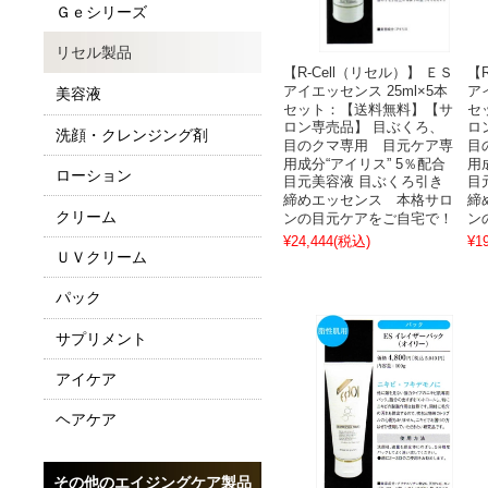
Ｇｅシリーズ
リセル製品
【R-Cell（リセル）】 ＥＳ
【
アイエッセンス 25ml×5本
ア
美容液
セット：【送料無料】【サ
セ
ロン専売品】 目ぶくろ、
ロ
洗顔・クレンジング剤
目のクマ専用 目元ケア専
目
用成分“アイリス” 5％配合
用
ローション
目元美容液 目ぶくろ引き
目
締めエッセンス 本格サロ
締
クリーム
ンの目元ケアをご自宅で！
ン
¥24,444
(税込)
¥1
ＵＶクリーム
パック
サプリメント
アイケア
ヘアケア
その他のエイジングケア製品