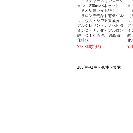
モイスチャースキンローシ
モ
ョン 200ml×6本セット:
ョ
【まとめ買いがお得！】
【
【サロン専売品】有機ゲル
【
マニウム・シワ対策成分
マ
アルジレリン・ナノ化ビタ
ア
ミンＣ・ナノ化ヒアルロン
ミ
酸 Ｑ１０ 配合 高保湿
酸
化粧水
化
¥25,666
(税込)
¥2
165件中1件～40件を表示