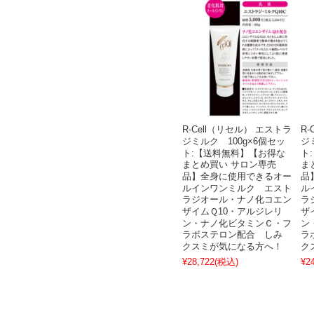
R-Cell（リセル） エストラ
R
ジミルク 100g×6個セッ
ジ
ト:【送料無料】【お得な
ト
まとめ買い サロン専売
ま
品】全身に使用できるオー
品
ルインワンミルク エスト
ル
ラジオール・ナノ化コエン
ラ
ザイムＱ10・アルジレリ
ザ
ン・ナノ化ビタミンＣ・フ
ン
ラボステロン配合 しみ
ラ
クスミが気になる方へ！
ク
¥28,722
(税込)
¥2