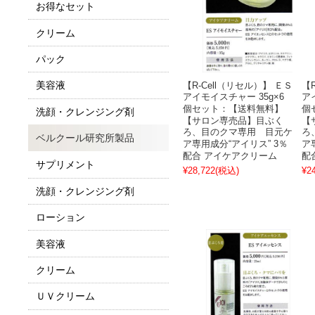
お得なセット
クリーム
パック
美容液
【R-Cell（リセル）】 ＥＳ
【
アイモイスチャー 35g×6
ア
個セット：【送料無料】
個
洗顔・クレンジング剤
【サロン専売品】目ぶく
【
ろ、目のクマ専用 目元ケ
ろ
ベルクール研究所製品
ア専用成分“アイリス” 3％
ア
配合 アイケアクリーム
配
サプリメント
¥28,722
(税込)
¥2
洗顔・クレンジング剤
ローション
美容液
クリーム
ＵＶクリーム