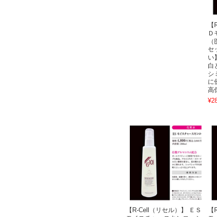
【
Ｄ
（
セ
い
白
シ
に
高
¥2
【R-Cell（リセル）】 ＥＳ
【