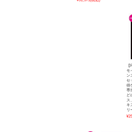
【
モ
ン
セ
得
専
ど
ス
キ
リ
¥2