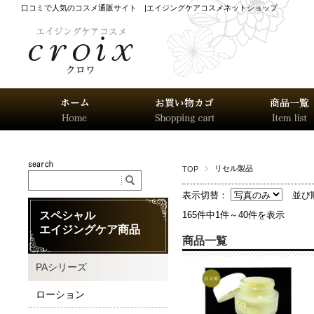
口コミで人気のコスメ通販サイト |エイジングケアコスメネットショップ
リセル製品
TOP
表示切替：
並び
スペシャル
165件中1件～40件を表示
エイジングケア商品
商品一覧
PAシリーズ
ローション