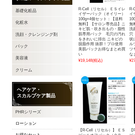
R-Cell（リセル） ＥＳイレ
R
基礎化粧品
イザーパック（オイリー）
イ
100g×4個セット：【送料
1
化粧水
無料】【サロン専売品】ニ
無
キビ肌・吹き出もの・脂性
洗
洗顔・クレンジング剤
肌専用パック 毛穴の汚れ
穴
をきれいに排出 ニキビの
状
脱脂作用 抜群！プロ使用
ル
パック
美肌パックお得なまとめ買
ツ
い
な
美容液
¥19,148
(税込)
¥2
クリーム
ヘアケア・
スカルプケア製品
PHRシリーズ
ローション
【R-Cell（リセル）】 ＥＳ
【
お得なセット