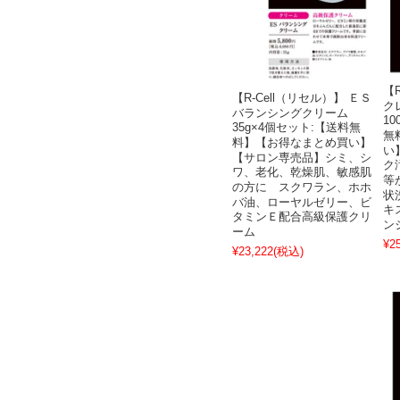
【
【R-Cell（リセル）】 ＥＳ
ク
バランシングクリーム
1
35g×4個セット:【送料無
無
料】【お得なまとめ買い】
い
【サロン専売品】シミ、シ
ク
ワ、老化、乾燥肌、敏感肌
等
の方に スクワラン、ホホ
状
バ油、ローヤルゼリー、ビ
キ
タミンＥ配合高級保護クリ
ン
ーム
¥2
¥23,222
(税込)