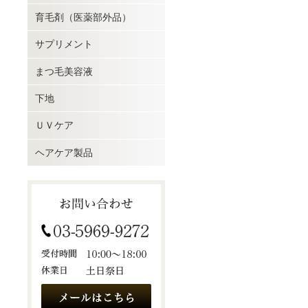
育毛剤（医薬部外品）
サプリメント
まつ毛美容液
下地
ＵＶケア
ヘアケア製品