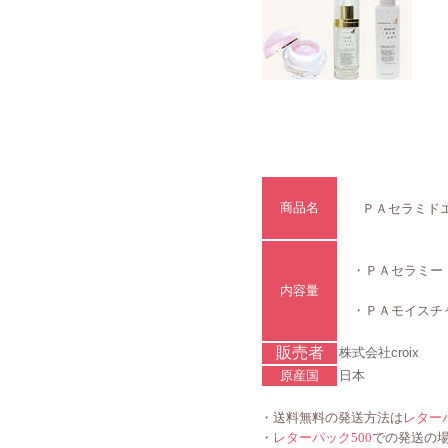
商品名
ＰＡセラミド
・
ＰＡ
セラミー・
内容量
・ＰＡモイスチ
販売者
株式会社croix
原産国
日本
・送料無料の発送方法は
レターパ
・
レターパック500
での発送の