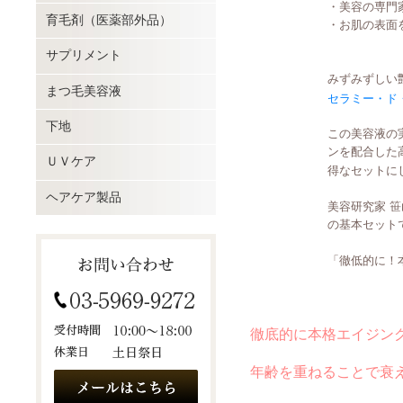
・美容の専門
育毛剤（医薬部外品）
・お肌の表面
サプリメント
みずみずしい
まつ毛美容液
セラミー・ド
下地
この美容液の
ンを配合した
ＵＶケア
得なセットに
ヘアケア製品
美容研究家 
の基本セット
「徹低的に！
徹底的に本格エイジン
年齢を重ねることで衰え
みずみずしい