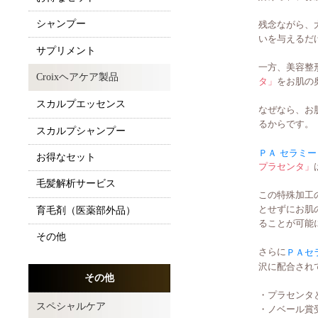
シャンプー
残念ながら、
いを与えるだ
サプリメント
一方、美容整
Croixヘアケア製品
タ」
をお肌の
スカルプエッセンス
なぜなら、お
るからです。
スカルプシャンプー
ＰＡ セラミ
お得なセット
プラセンタ」
毛髪解析サービス
この特殊加工
とせずにお肌
育毛剤（医薬部外品）
ることが可能
その他
さらに
ＰＡセ
沢に配合され
その他
・プラセンタ
スペシャルケア
・ノベール賞