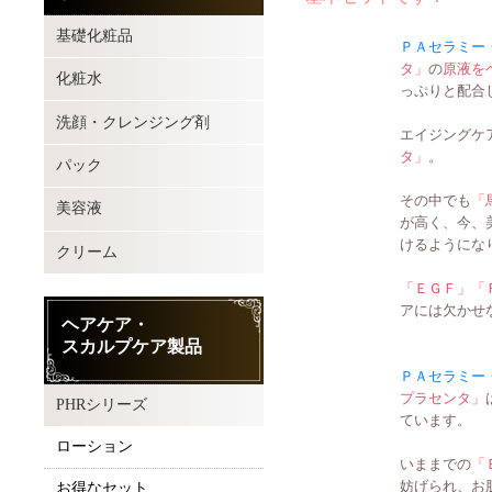
基礎化粧品
ＰＡセラミー
タ」
の
原液を
化粧水
っぷりと配合
洗顔・クレンジング剤
エイジングケ
タ」
。
パック
その中でも
「
美容液
が高く、今、
けるようにな
クリーム
「ＥＧＦ」「
アには欠かせ
ヘアケア・
スカルプケア製品
ＰＡセラミー
プラセンタ」
PHRシリーズ
ています。
ローション
いままでの
「
妨げられ、お
お得なセット