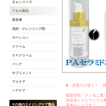
Ｇｅシリーズ
リセル製品
美容液
洗顔・クレンジング剤
ローション
クリーム
ＵＶクリーム
パック
サプリメント
アイケア
■ 浸透力が違う！ 潤
ヘアケア
最新技術「ナノ化二重リ
美容液とゲルマニウム配
その他のエイジングケア製品
基本セットです！