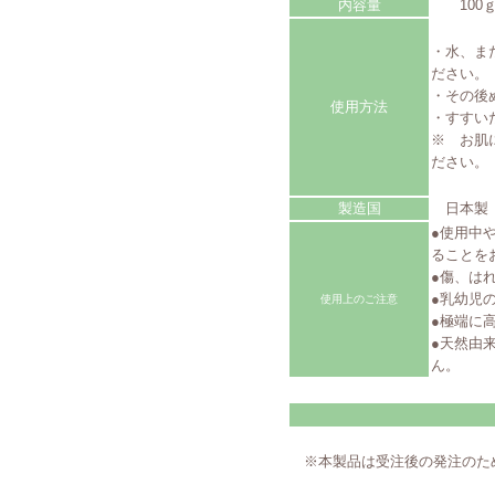
内容量
100ｇ
・水、ま
ださい。
・その後
使用方法
・すすい
※ お肌
ださい。
製造国
日本製
●使用中
ることを
●傷、は
●乳幼児
使用上のご注意
●極端に
●天然由
ん。
※本製品は受注後の発注のた