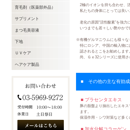
2極のイオンを持ち合わせ、活
育毛剤（医薬部外品）
私たちの身体にとっては良い
サプリメント
老化の原因“活性酸素”を強力
いつまでも若々しい艶やかで
まつ毛美容液
※有機ゲルマニウムにも様々な
下地
特にロシア、中国の輸入物には
認されるとこをお勧めします
ＵＶケア
尚、Ｇｅ32シリーズに使用さ
ヘアケア製品
■ その他の主な有効成
■ プラセンタエキス
豚の胎盤より抽出したエキスで
ます。
保湿作用・シワ対策など多くの
■ 加水分解コラーゲン