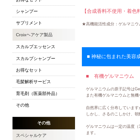
【合成香料不使用・着色
シャンプー
サプリメント
★高機能活性成分：ゲルマニウ
Croixヘアケア製品
スカルプエッセンス
■
神秘に包まれた美容
スカルプシャンプー
お得なセット
■ 有機ゲルマニウム 
毛髪解析サービス
ゲルマニウムの原子記号はGe
育毛剤（医薬部外品）
また有機ゲルマニウムと無機ゲ
その他
自然界に広く分布しています
しかし、さるのこしかけ、朝
その他
ゲルマニウムは一定の温度（3
ます。
スペシャルケア