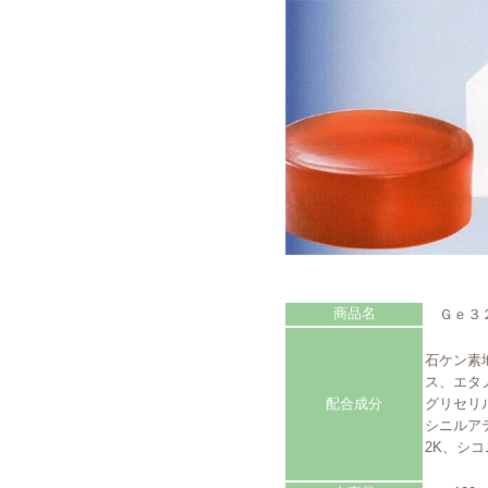
商品名
Ｇｅ３
石ケン素
ス、エタ
配合成分
グリセリ
シニルア
2K、シ