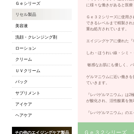
Ｇｅシリーズ
に様々な働きがあると医療・
リセル製品
Ｇｅ３２シリーズに使用され
できるレベルまで精製された
美容液
重ね処方されています。
洗顔・クレンジング剤
エイジングケアに優れた『有
ローション
しわ・ほうれい線・シミ・く
クリーム
敏感なお肌にも優しく、バラ
ＵＶクリーム
ゲルマニウムに近い働きを持
パック
ていきます。
サプリメント
『レパゲルマニウム』は2極
が酸化され、活性酸素を無
アイケア
『レパゲルマニウム』のエイ
ヘアケア
Ｇｅ３２シリーズ 
その他のエイジングケア製品