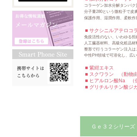
コラーゲン加水分解タンパク
分子量280という微粒子で皮
保護作用、湿潤作用、柔軟作
■ サクシニルアテロコ
免疫活性のない、いわゆる拒絶
人工臓器材料、高級化粧品材
整形で行うコラーゲン注入は
中性PH領域で可溶化し、広い
■ 紫紺エキス
■ スクワラン （動物
■ ヒアルロン酸Na （
■ グリチルリチン酸ジ
Ｇｅ３２シリーズ