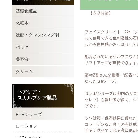
基礎化粧品
【商品特徴】
化粧水
フェイスクリエイト Ge ソ
洗顔・クレンジング剤
して使用できる低刺激性の石
しかも使用感がさっぱりして
パック
配合されているゲルマニウム
美容液
リフトアップが期待できます
クリーム
藤○紀香さんが書籍 『紀香バ
なったＧeソープ。
ヘアケア・
Ｇｅ32シリーズは都内のサロ
スカルプケア製品
セレブにも愛用者が多く、シ
プです。
PHRシリーズ
シワ対策・保湿効果に優れた
コラーゲンなど多くの有効成
ローション
明るく見せてくれる高級低刺
お得なセット