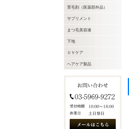
育毛剤（医薬部外品）
サプリメント
まつ毛美容液
下地
ＵＶケア
ヘアケア製品