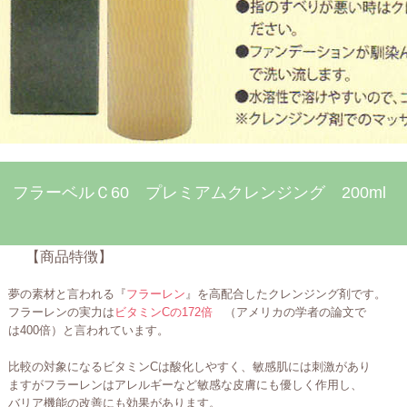
フラーベルＣ60 プレミアムクレンジング
200ml
【商品特徴】
夢の素材と言われる『
フラーレン
』を高配合したクレンジング剤です。
フラーレンの実力は
ビタミンCの172倍
（アメリカの学者の論文で
は400倍）と言われています。
比較の対象になるビタミンCは酸化しやすく、敏感肌には刺激があり
ますがフラーレンはアレルギーなど敏感な皮膚にも優しく作用し、
バリア機能の改善にも効果があります。