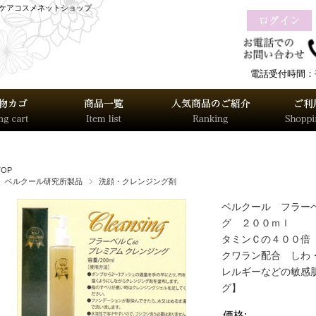
グケアコスメネットショップ
電話受付時間：平日
TOP
ベルクール研究所製品
洗顔・クレンジング剤
ベルクール フラー
グ ２００ｍｌ 【
タミンＣの４００倍
クワラン配合 しわ
レルギーなどの敏感
グ】
価格: