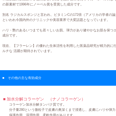
の新素材で1996年にノーベル賞を受賞した成分です。
別名 ラジカルスポンジと言われ、ビタミンCの172倍（アメリカの学者の論
といわれ今国内外のクリニックや美容業界で大変話題となっています。
ハリ・艶のあるいつまでも若々しいお肌、弾力があり健やかなお肌を保つエ
成分です。
現在、【フラーレン】の優れた生体活性を利用した医薬品研究が精力的に
ルチな 活躍が期待されています。
■ その他の主な有効成分
■ 加水分解コラーゲン （ナノコラーゲン）
コラーゲン加水分解タンパク質です。
分子量280という微粒子で皮膚の奥深くまで浸透し、皮膚にハリや弾力
保護作用、湿潤作用、柔軟作用があります。