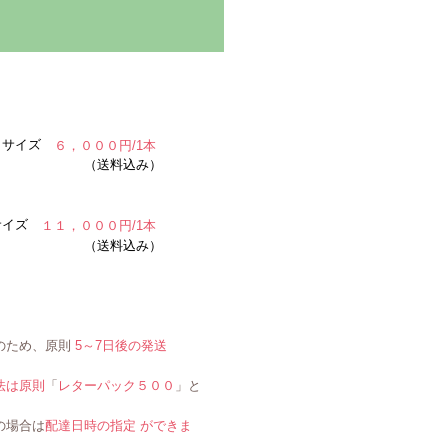
試しサイズ
６，０００円/1本
（送料込み）
常サイズ
１１，０００円/1本
（送料込み）
のため、原則
5～7日後の発送
法は原則
「
レターパック５００
」と
場合は
配達日時の指定 ができま