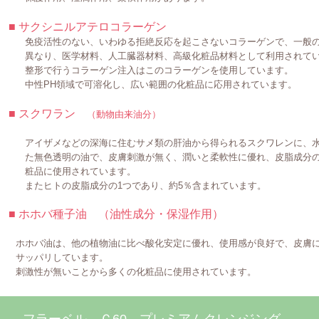
■ サクシニルアテロコラーゲン
免疫活性のない、いわゆる拒絶反応を起こさないコラーゲンで、一般の
異なり、医学材料、人工臓器材料、高級化粧品材料として利用されてい
整形で行うコラーゲン注入はこのコラーゲンを使用しています。
中性PH領域で可溶化し、広い範囲の化粧品に応用されています。
■ スクワラン
（動物由来油分）
アイザメなどの深海に住むサメ類の肝油から得られるスクワレンに、水
た無色透明の油で、皮膚刺激が無く、潤いと柔軟性に優れ、皮脂成分の
粧品に使用されています。
またヒトの皮脂成分の1つであり、約5％含まれています。
■ ホホバ種子油 （油性成分・保湿作用）
ホホバ油は、他の植物油に比べ酸化安定に優れ、使用感が良好で、皮膚に
サッパリしています。
刺激性が無いことから多くの化粧品に使用されています。
フラーベル Ｃ60 プレミアムクレンジング