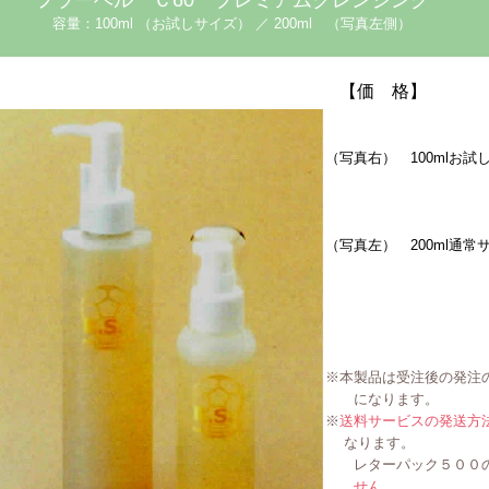
容量：
（お試しサイズ）
／
（写真左側）
100ml
200ml
【価 格】
（写真右）
100mlお
（写真左）
200ml通
※本製品は受注後の発注
になります。
※
送料サービスの発送方
なります。
レターパック５００の
せん
。