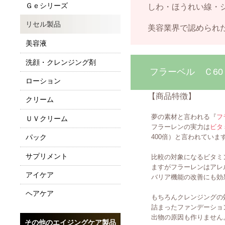
Ｇｅシリーズ
しわ・ほうれい線・シミ
リセル製品
美容業界で認められた 
美容液
洗顔・クレンジング剤
フラーベル Ｃ6
ローション
【商品特徴】
クリーム
夢の素材と言われる『
フ
ＵＶクリーム
フラーレンの実力は
ビタ
400倍）と言われていま
パック
サプリメント
比較の対象になるビタミンC
ますがフラーレンはアレルギ
アイケア
バリア機能の改善にも効果
ヘアケア
もちろんクレンジングの効果
詰まったファンデーションを
出物の原因も作りません
その他のエイジングケア製品