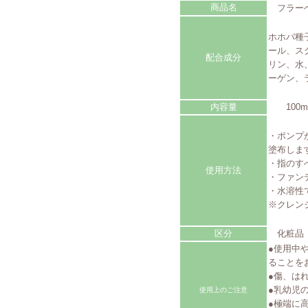
商品名
フラーベ
ホホバ種
ール、ス
配合成分
リン、水
ーゲン、
内容量
100m
・ポンプ
塗布しま
・指のす
使用方法
・ファン
・水溶性
※クレン
区分
化粧品
●使用中
ることを
●傷、は
●乳幼児
使用上のご注意
●極端に