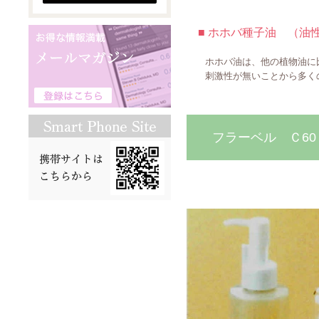
■ ホホバ種子油 （油
ホホバ油は、他の植物油に比
刺激性が無いことから多くの
フラーベル Ｃ6