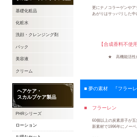
更にナノコラーゲンやアテロ
基礎化粧品
あがりはサッパリした中に
化粧水
洗顔・クレンジング剤
【合成香料不使用・
パック
★ 高機能活性成分：フ
美容液
クリーム
■ 夢の素材 『フラーレ
ヘアケア・
スカルプケア製品
■ フラーレン
PHRシリーズ
60個以上の炭素原子が五角
ローション
新素材で1996年にノーベ
お得なセット