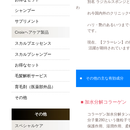
別名 ラジカルスポンジと言わ
わ
シャンプー
れ今国内外のクリニックや
サプリメント
ハリ・艶のあるいつまでも若
です。
Croixヘアケア製品
現在、【フラーレン】の
スカルプエッセンス
活躍が期待されています
スカルプシャンプー
お得なセット
毛髪解析サービス
■ その他の主な有効成分
育毛剤（医薬部外品）
その他
■ 加水分解コラーゲン
コラーゲン加水分解タンパ
その他
分子量280という微粒子で
スペシャルケア
保護作用、湿潤作用、柔軟