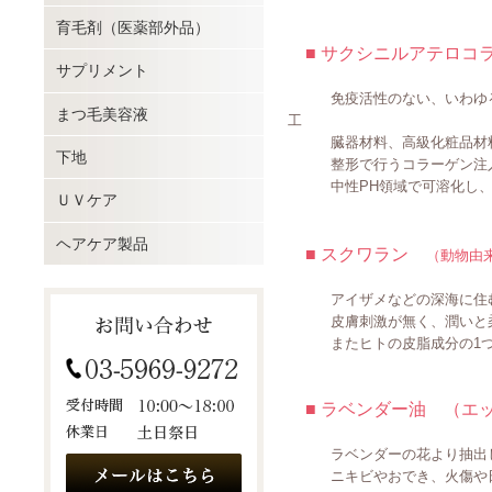
育毛剤（医薬部外品）
■ サクシニルアテロ
サプリメント
免疫活性のない、いわゆる拒
まつ毛美容液
工
臓器材料、高級化粧品材料
下地
整形で行うコラーゲン注入
中性PH領域で可溶化し、広
ＵＶケア
ヘアケア製品
■ スクワラン
（動物由
アイザメなどの深海に住むサ
皮膚刺激が無く、潤いと柔軟
またヒトの皮脂成分の1つで
■ ラベンダー油 （エ
ラベンダーの花より抽出し
ニキビやおでき、火傷や日